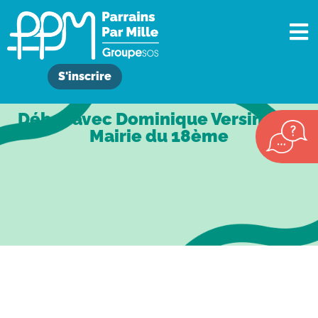
S'inscrire
Débat avec Dominique Versini à la
Mairie du 18ème