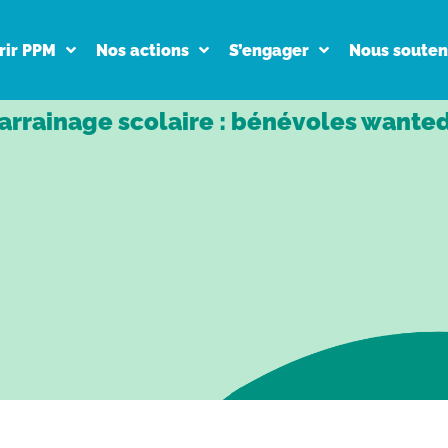
rir PPM
Nos actions
S’engager
Nous souten
arrainage scolaire : bénévoles wanted