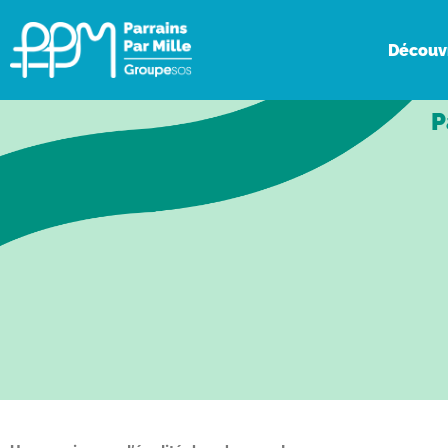
Découv
P