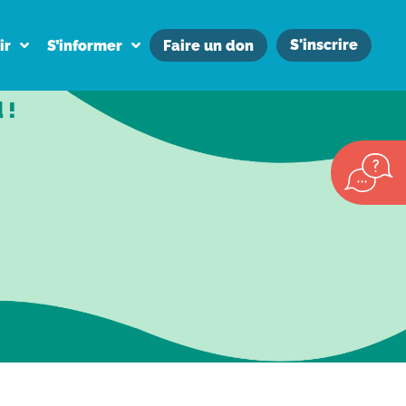
S'inscrire
ir
S’informer
Faire un don
 !