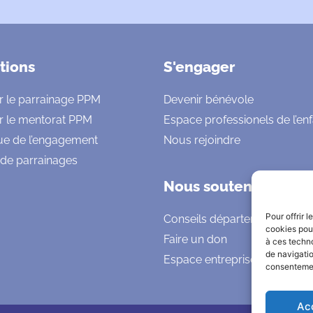
tions
S'engager
r le parrainage PPM
Devenir bénévole
r le mentorat PPM
Espace professionels de l’en
ue de l’engagement
Nous rejoindre
 de parrainages
Nous soutenir
Pour offrir 
Conseils départementaux
cookies pour
Faire un don
à ces techn
de navigatio
Espace entreprises
consentement
Ac