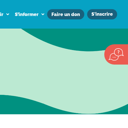
S'inscrire
ir
S’informer
Faire un don