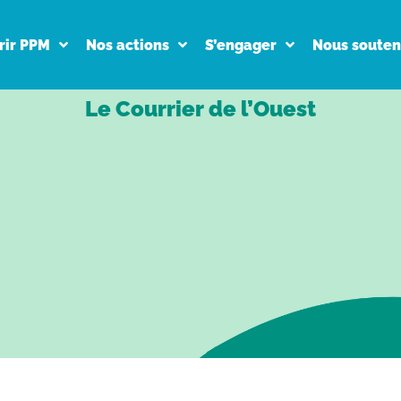
rir PPM
Nos actions
S’engager
Nous souten
Le Courrier de l’Ouest