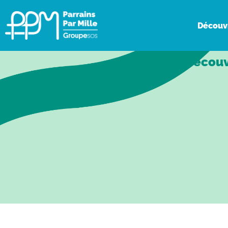
Découv
Découv