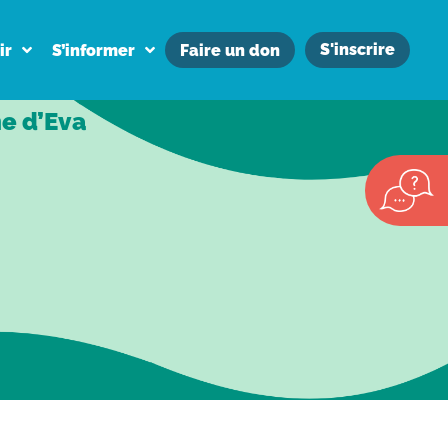
S'inscrire
ir
S’informer
Faire un don
e d’Eva