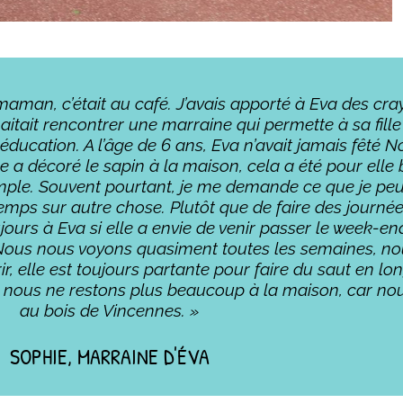
 maman, c’était au café. J’avais apporté à Eva des cr
itait rencontrer une marraine qui permette à sa fill
éducation. A l’âge de 6 ans, Eva n’avait jamais fêté No
elle a décoré le sapin à la maison, cela a été pour ell
t simple. Souvent pourtant, je me demande ce que je pe
temps sur autre chose. Plutôt que de faire des journé
ours à Eva si elle a envie de venir passer le week-end
oui. Nous nous voyons quasiment toutes les semaines,
ir, elle est toujours partante pour faire du saut en l
vélo, nous ne restons plus beaucoup à la maison, car 
au bois de Vincennes. »
SOPHIE, MARRAINE D'ÉVA