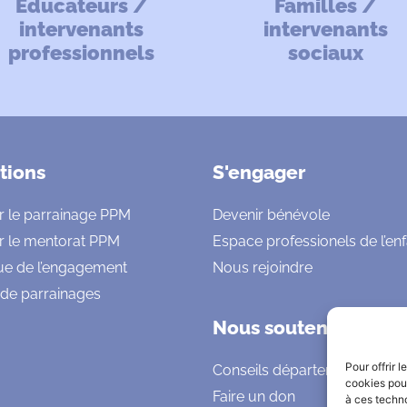
Educateurs /
Familles /
intervenants
intervenants
professionnels
sociaux
tions
S'engager
r le parrainage PPM
Devenir bénévole
r le mentorat PPM
Espace professionels de l’en
ue de l’engagement
Nous rejoindre
 de parrainages
Nous soutenir
Pour offrir 
Conseils départementaux
cookies pour
Faire un don
à ces techn