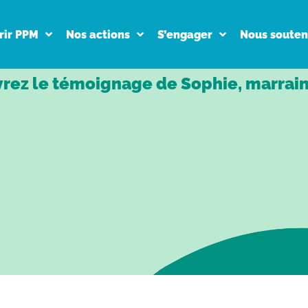
rir PPM
Nos actions
S’engager
Nous souten
rez le témoignage de Sophie, marrain