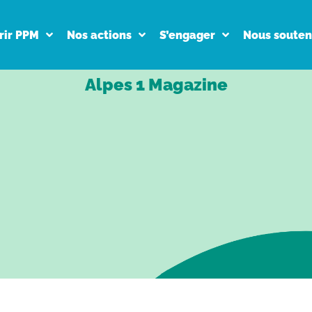
rir PPM
Nos actions
S’engager
Nous souten
Alpes 1 Magazine