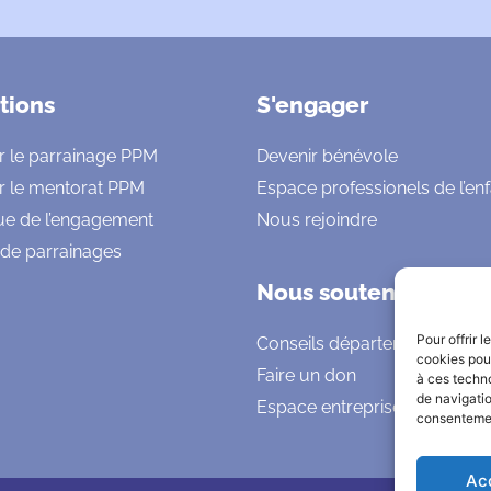
tions
S'engager
r le parrainage PPM
Devenir bénévole
r le mentorat PPM
Espace professionels de l’en
ue de l’engagement
Nous rejoindre
 de parrainages
Nous soutenir
Pour offrir 
Conseils départementaux
cookies pour
Faire un don
à ces techn
de navigatio
Espace entreprises
consentement
Ac