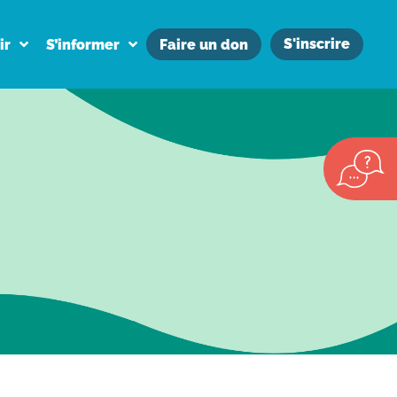
S'inscrire
ir
S’informer
Faire un don