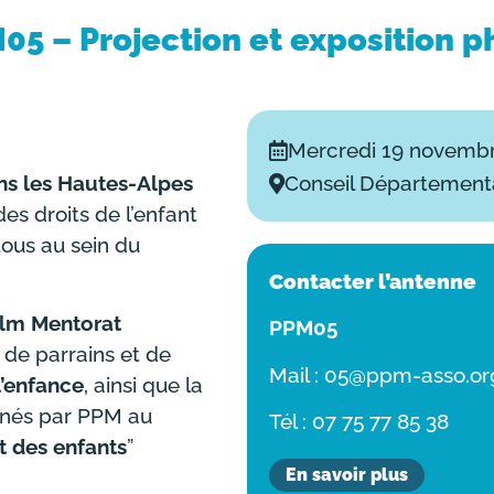
05 – Projection et exposition p
Mercredi 19 novembr
Conseil Département
ans les Hautes-Alpes
es droits de l’enfant
ous au sein du
Contacter l’antenne
ilm
Mentorat
PPM05
 de parrains et de
Mail : 05@ppm-asso.or
l’enfance
, ainsi que la
gnés par PPM
au
Tél : 07 75 77 85 38
it des enfants
”
En savoir plus