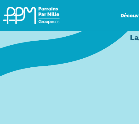
Découv
La