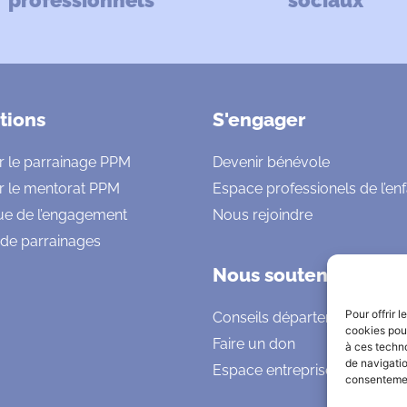
professionnels
sociaux
tions
S'engager
r le parrainage PPM
Devenir bénévole
r le mentorat PPM
Espace professionels de l’en
ue de l’engagement
Nous rejoindre
 de parrainages
Nous soutenir
Pour offrir 
Conseils départementaux
cookies pour
Faire un don
à ces techn
de navigatio
Espace entreprises
consentement